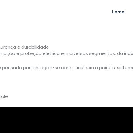
Home
gurança e durabilidade
ão e proteção elétrica em diversos segmentos, da indústri
pensado para integrar-se com eficiência a painéis, sist