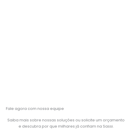
da Sassi unem simplicidade de
instalação, alta imunidade a ruído e
compatibilidade total com redes
industriais, garantindo
comunicação confiável mesmo nos
ambientes mais desafiadores.
Fale agora com nossa equipe
Saiba mais sobre nossas soluções ou solicite um orçamento
e descubra por que milhares já confiam na Sassi.