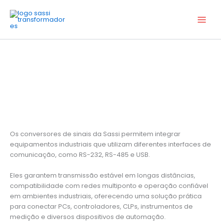
Ir
para
o
conteúdo
Conversores de Sinais
Os conversores de sinais da Sassi permitem integrar
equipamentos industriais que utilizam diferentes interfaces de
comunicação, como RS-232, RS-485 e USB.
Eles garantem transmissão estável em longas distâncias,
compatibilidade com redes multiponto e operação confiável
em ambientes industriais, oferecendo uma solução prática
para conectar PCs, controladores, CLPs, instrumentos de
medição e diversos dispositivos de automação.