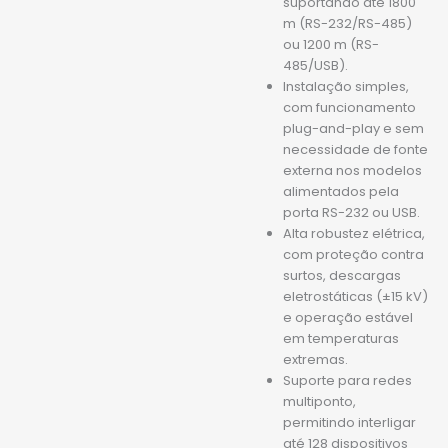
suportando até 1800
m (RS-232/RS-485)
ou 1200 m (RS-
485/USB).
Instalação simples,
com funcionamento
plug-and-play e sem
necessidade de fonte
externa nos modelos
alimentados pela
porta RS-232 ou USB.
Alta robustez elétrica,
com proteção contra
surtos, descargas
eletrostáticas (±15 kV)
e operação estável
em temperaturas
extremas.
Suporte para redes
multiponto,
permitindo interligar
até 128 dispositivos