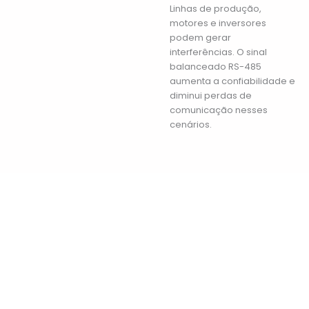
Linhas de produção,
motores e inversores
podem gerar
interferências. O sinal
balanceado RS-485
aumenta a confiabilidade e
diminui perdas de
comunicação nesses
cenários.
Projetados para aplicações
exigentes, os conversores de sinais