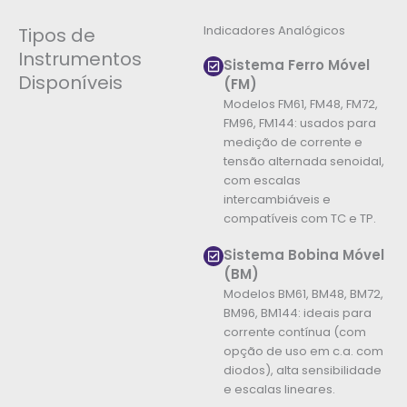
Indicadores Analógicos
Tipos de
Instrumentos
Sistema Ferro Móvel
Disponíveis
(FM)
Modelos FM61, FM48, FM72,
FM96, FM144: usados para
medição de corrente e
tensão alternada senoidal,
com escalas
intercambiáveis e
compatíveis com TC e TP.
Sistema Bobina Móvel
(BM)
Modelos BM61, BM48, BM72,
BM96, BM144: ideais para
corrente contínua (com
opção de uso em c.a. com
diodos), alta sensibilidade
e escalas lineares.