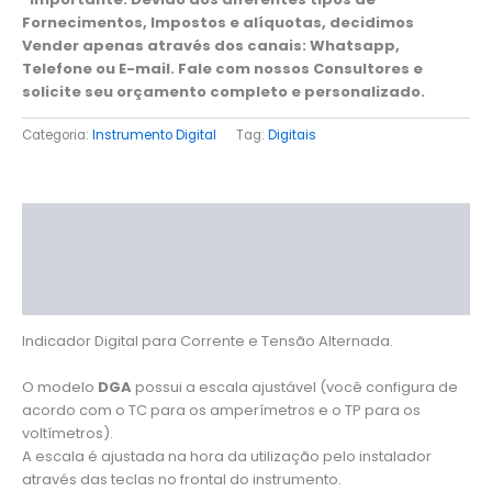
Fornecimentos, Impostos e alíquotas, decidimos
Vender apenas através dos canais: Whatsapp,
Telefone ou E-mail. Fale com nossos Consultores e
solicite seu orçamento completo e personalizado.
Categoria:
Instrumento Digital
Tag:
Digitais
Descrição
Informação adicional
Avaliações (0)
Indicador Digital para Corrente e Tensão Alternada.
O modelo
DGA
possui a escala ajustável (você configura de
acordo com o TC para os amperímetros e o TP para os
voltímetros).
A escala é ajustada na hora da utilização pelo instalador
através das teclas no frontal do instrumento.