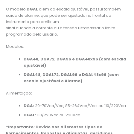
O modelo
DGAL
além da escala ajustável, possui também
saída de alarme, que pode ser ajustada no frontal do
instrumento para emitir um
sinal quando a corrente ou a tensão ultrapassar o limite
programado pelo usuário.
Modelos:
DGA48, DGA72, DGA96 e DGA48x96 (com escala
ajustável)
DGAL48, DGAL72, DGAL96 e DGAL48x96 (com
escala ajustável e Alarme)
Alimentação:
DGA:
20-70Vca/Vcc, 85-264Vca/Vcc ou 110/220Vca
DGAL:
110/220Vca ou 220Vca
*Importante: Devido aos diferentes tipos de
Fornecimentos, Impostos e alíquotas, decidimos