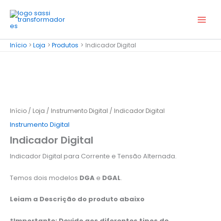
Ir
para
o
conteúdo
Início
Loja
Produtos
Indicador Digital
Início
/
Loja
/
Instrumento Digital
/ Indicador Digital
Instrumento Digital
Indicador Digital
Indicador Digital para Corrente e Tensão Alternada.
Temos dois modelos
DGA
e
DGAL
.
Leiam a Descrição do produto abaixo
*Importante: Devido aos diferentes tipos de