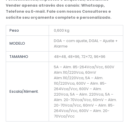
Vender apenas através dos canais: Whatsapp,
Telefone ou E-mail. Fale com nossos Consultores e
solicite seu orçamento completo e personalizado.
Peso
0,600 kg
DGA – com ajuste, DGAL – Ajuste +
MODELO
Alarme
TAMANHO
48×48, 48×96, 72×72, 96×96
5A – Alim. 85-264Vca/Vcc, 600V
Alim.110/220Vca, 60mV
Alim.110/220Vca, 5A – Alim.
110/220Vca, 600V – Alim. 85-
264Vca/Vcc, 600V – Alim.
Escala/Aliment.
220Vca, 5A – Alim. 220Vca, 5A –
Alim. 20-70Vca/Vcc, 60mV – Alim.
20-70Vca/Vcc, 60mV – Alim. 85-
264Vca/Vcc, 600V – Alim. 20-
70Vca/Vcc